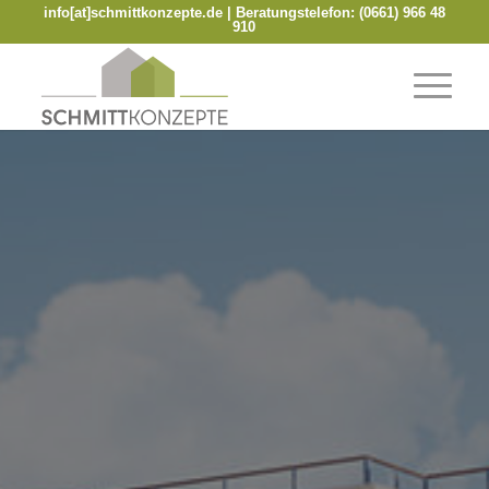
info[at]schmittkonzepte.de
| Beratungstelefon:
(0661) 966 48
910